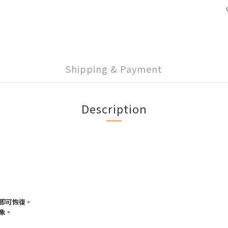
Shipping & Payment
Description
。
即可恢復。
象。