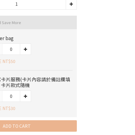
d Save More
er bag
E NT$50
寫卡片服務(卡片內容請於備註欄填
）卡片款式隨機
E NT$30
ADD TO CART