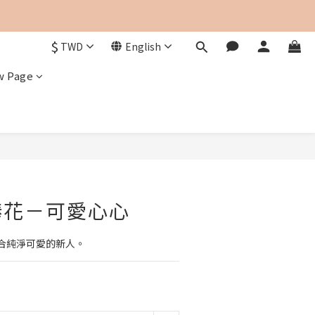
$
TWD
English
w Page
捧花－可愛心心
合純淨可愛的新人。