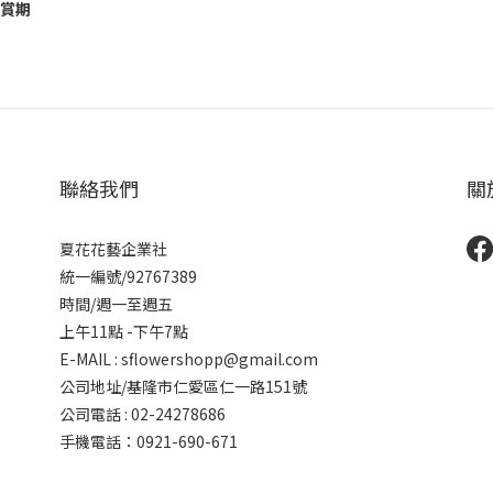
鑑賞期
聯絡我們
關
夏花花藝企業社
統一編號/92767389
時間/週一至週五
上午11點 -下午7點
E-MAIL : sflowershopp@gmail.com
公司地址/基隆市仁愛區仁一路151號
公司電話 : 02-24278686
手機電話：0921-690-671