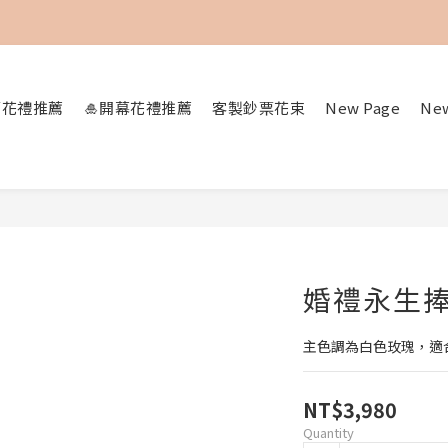
加入會員即可享用購物金100元折抵
節花禮推薦
🎍開幕花禮推薦
客製鈔票花束
New Page
Ne
婚禮永生
主色調為白色玫瑰，適
NT$3,980
Quantity