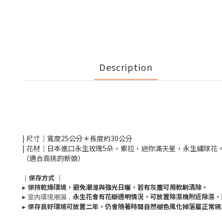
Description
| 尺寸｜寬度25公分＊長度約30公分
| 花材｜日本進口永生玫瑰5朵，索拉，迷你滿天星，永生繡球花
（適合高挑的新娘）
｜保存方式
｜
▸
保持乾燥環境，避免潮溼與強光日曬，若有灰塵可用軟刷清除。
▸ 室內環境潮濕，
永生花會有花瓣透明情況，可放置除濕機附近除濕，
▸
保存良好環境可放置二年，仍會隨著時間自然褪色風化掉落屬正常現