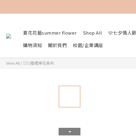
夏花花藝summer flower
Shop All
🩷七夕情人
購物須知
關於我們
校園/企業講座
View All
/
👰🏻‍♀️婚禮捧花系列