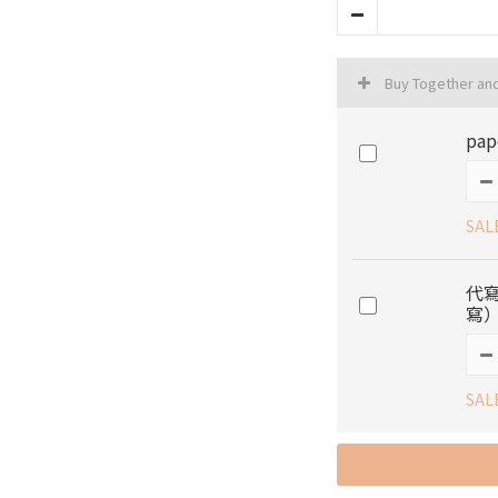
Buy Together an
pap
SAL
代
寫
SAL