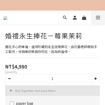
加入會員即可享用購物金100元折抵
婚禮永生捧花－莓果茉莉
握在手心的幸福，值得珍藏的永生玫瑰捧花，由花藝老師親自手
工製作，世間美好將與你同在，因為妳值得。
NT$4,980
Quantity
Buy Together and Save More
paper bag