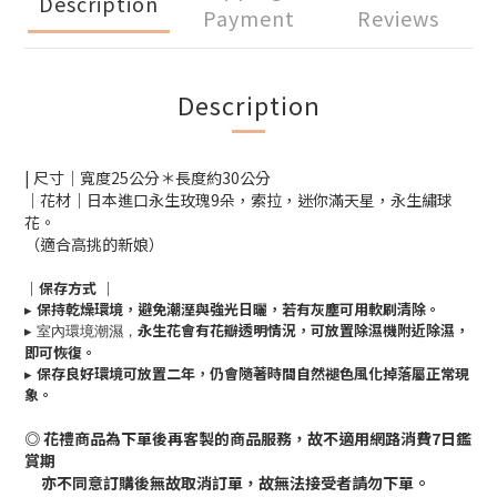
Description
Payment
Reviews
Description
| 尺寸｜寬度25公分＊長度約30公分
｜花材｜日本進口永生玫瑰9朵，索拉，迷你滿天星，永生繡球
花。
（適合高挑的新娘）
｜保存方式
｜
▸
保持乾燥環境，避免潮溼與強光日曬，若有灰塵可用軟刷清除。
▸ 室內環境潮濕，
永生花會有花瓣透明情況，可放置除濕機附近除濕，
即可恢復。
▸
保存良好環境可放置二年，仍會隨著時間自然褪色風化掉落屬正常現
象。
◎ 花禮商品為下單後再客製的商品服務，故不適用網路消費7日鑑
賞期
亦不同意訂購後無故取消訂單，故無法接受者請勿下單。