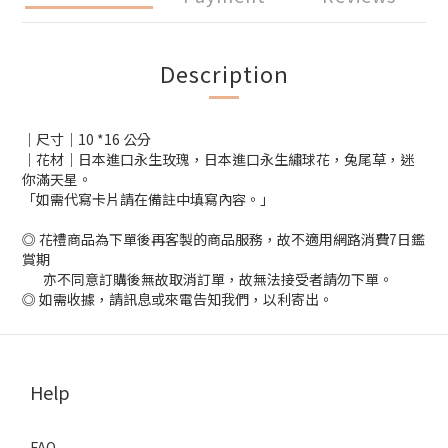
Description
｜尺寸｜10 *16 公分
｜花材｜日本進口永生玫瑰，日本進口永生繡球花，兔尾草，迷
你滿天星。
「如需代寫卡片請在備註中填寫內容。」
◎ 花禮商品為下單後再客製的商品服務，故不適用網路消費7日鑑
賞期
亦不同意訂購後無故取消訂單，故無法接受者請勿下單。
◎ 如需收據，請訊息或來電告知我們，以利寄出。
Help
FAQ