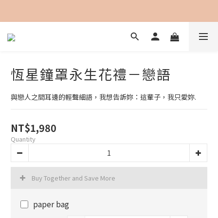
加入會員即可享用購物金100元折抵
恆星鐘罩永生花禮－戀語
與戀人之間耳邊的輕聲細語，我想告訴妳：這輩子，我只愛妳.
NT$1,980
Quantity
Buy Together and Save More
paper bag