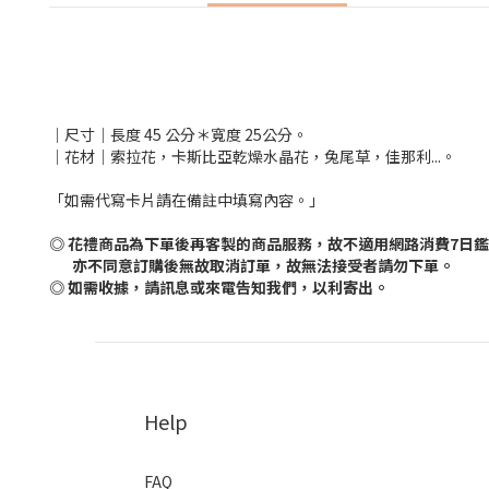
｜尺寸｜長度 45 公分＊寬度 25公分。
｜花材｜索拉花，卡斯比亞乾燥水晶花，兔尾草，佳那利...。
「如需代寫卡片請在備註中填寫內容。」
◎ 花禮商品為下單後再客製的商品服務，故不適用網路消費7日
亦不同意訂購後無故取消訂單，故無法接受者請勿下單。
◎ 如需收據，請訊息或來電告知我們，以利寄出。
Help
FAQ