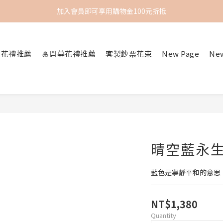
加入會員即可享用購物金100元折抵
節花禮推薦
🎍開幕花禮推薦
客製鈔票花束
New Page
Ne
晴空藍永
藍色是寧靜平和的意思
NT$1,380
Quantity