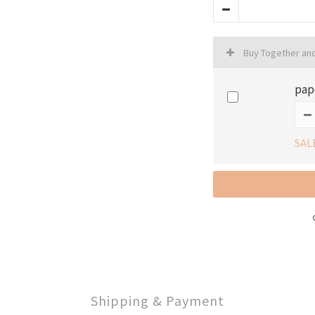
Buy Together an
pap
SAL
Shipping & Payment