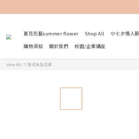
夏花花藝summer flower
Shop All
🩷七夕情人
購物須知
關於我們
校園/企業講座
View All
/
🤍各式永生花束