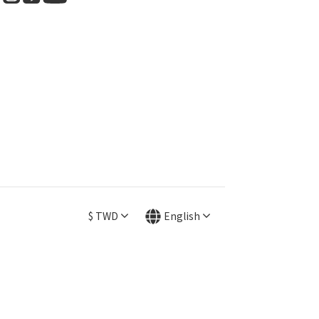
$
TWD
English