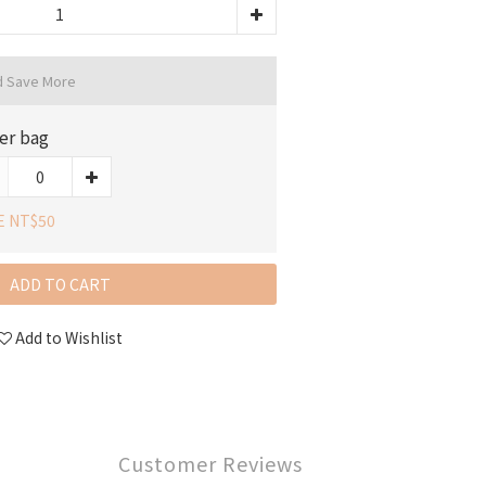
d Save More
er bag
E NT$50
ADD TO CART
Add to Wishlist
Customer Reviews