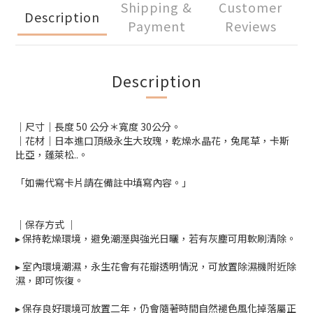
Shipping &
Customer
Description
Payment
Reviews
Description
｜尺寸｜長度 50 公分＊寬度 30公分。
｜花材｜日本進口頂級永生大玫瑰，乾燥水晶花，兔尾草，卡斯
比亞，蓬萊松..。
「如需代寫卡片請在備註中填寫內容。」
｜保存方式 ｜
▸ 保持乾燥環境，避免潮溼與強光日曬，若有灰塵可用軟刷清除。
▸ 室內環境潮濕，永生花會有花瓣透明情況，可放置除濕機附近除
濕，即可恢復。
▸ 保存良好環境可放置二年，仍會隨著時間自然褪色風化掉落屬正