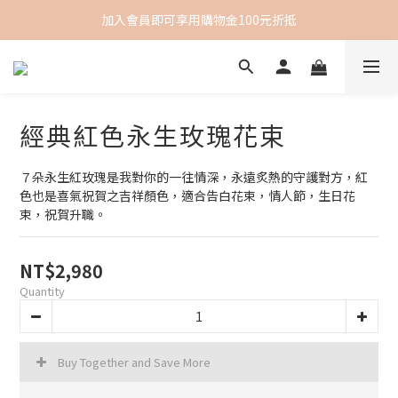
加入會員即可享用購物金100元折抵
經典紅色永生玫瑰花束
７朵永生紅玫瑰是我對你的一往情深，永遠炙熱的守護對方，紅
色也是喜氣祝賀之吉祥顏色，適合告白花束，情人節，生日花
束，祝賀升職。
NT$2,980
Quantity
Buy Together and Save More