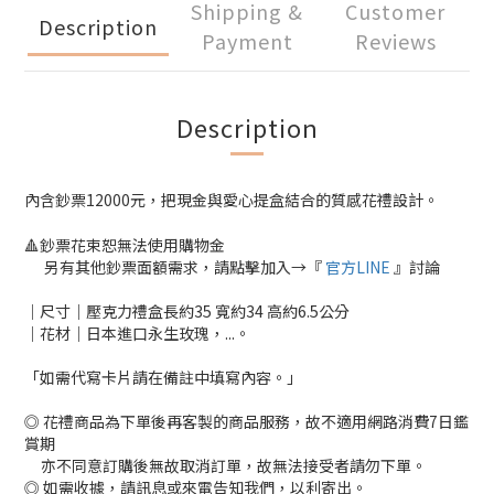
Shipping &
Customer
Description
Payment
Reviews
Description
內含鈔票12000元，把現金與愛心提盒結合的質感花禮設計。
🔺鈔票花束恕無法使用購物金
另有其他鈔票面額需求，請點擊加入→『
官方LINE
』討論
｜尺寸｜壓克力禮盒長約35 寬約34 高約6.5公分
｜花材｜日本進口永生玫瑰，...。
「如需代寫卡片請在備註中填寫內容。」
◎ 花禮商品為下單後再客製的商品服務，故不適用網路消費7日鑑
賞期
亦不同意訂購後無故取消訂單，故無法接受者請勿下單。
◎ 如需收據，請訊息或來電告知我們，以利寄出。