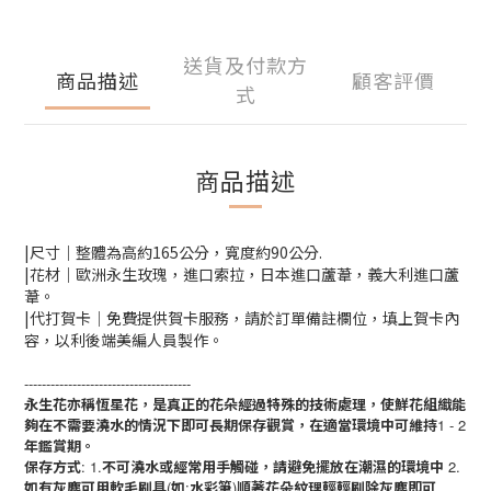
送貨及付款方
商品描述
顧客評價
式
商品描述
|尺寸｜整體為高約165公分，寬度約90公分.
|花材｜歐洲永生玫瑰，進口索拉，日本進口蘆葦，義大利進口蘆
葦。
|代打賀卡｜免費提供賀卡服務，請於訂單備註欄位，填上賀卡內
容，以利後端美編人員製作。
--------------------------------------
永生花亦稱恆星花，是真正的花朵經過特殊的技術處理，使鮮花組織能
夠在不需要澆水的情況下即可長期保存觀賞，在適當環境中可維持
1 - 2
年鑑賞期。
保存方式
: 1.
不可澆水或經常用手觸碰，請避免擺放在潮濕的環境中
2.
如有灰塵可用軟毛刷具
(
如
:
水彩筆
)
順著花朵紋理輕輕刷除灰塵即可