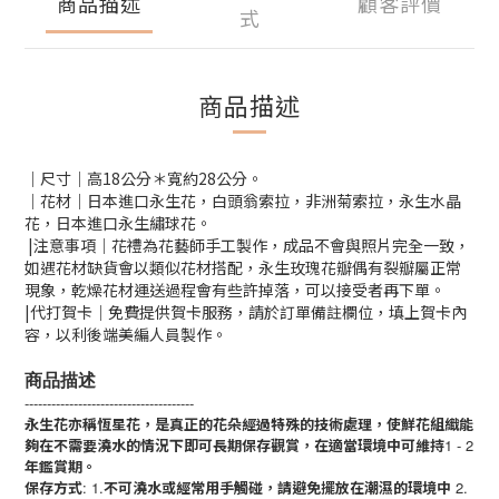
商品描述
顧客評價
式
商品描述
｜尺寸｜高18公分＊寬約28公分。
｜花材｜日本進口永生花，白頭翁索拉，非洲菊索拉，永生水晶
花，日本進口永生繡球花。
|注意事項｜花禮為花藝師手工製作，成品不會與照片完全一致，
如遇花材缺貨會以類似花材搭配，永生玫瑰花瓣偶有裂瓣屬正常
現象，乾燥花材運送過程會有些許掉落，可以接受者再下單。
|代打賀卡｜免費提供賀卡服務，請於訂單備註欄位，填上賀卡內
容，以利後端美編人員製作。
商品描述
--------------------------------------
永生花亦稱恆星花，是真正的花朵經過特殊的技術處理，使鮮花組織能
夠在不需要澆水的情況下即可長期保存觀賞，在適當環境中可維持
1 - 2
年鑑賞期。
保存方式
: 1.
不可澆水或經常用手觸碰，請避免擺放在潮濕的環境中
2.