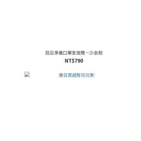
石
厄瓜多進口單支玫瑰－少女粉
NT$790