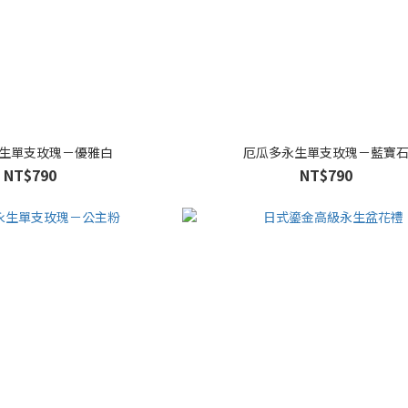
生單支玫瑰－優雅白
厄瓜多永生單支玫瑰－藍寶
NT$790
NT$790