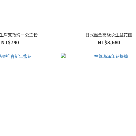
生單支玫瑰－公主粉
日式鎏金高級永生盆花禮
NT$790
NT$3,680