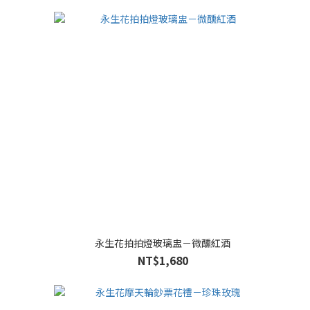
永生花拍拍燈玻璃盅－微醺紅酒
NT$1,680