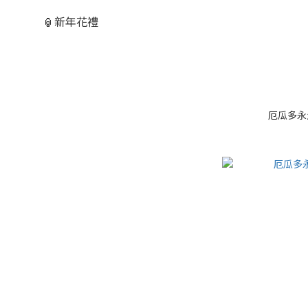
🏮新年花禮
厄瓜多永