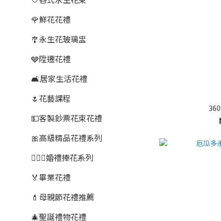
🌹鮮花花禮
🎐永生花玻璃盅
🩶陞遷花禮
🛋️居家生活花禮
🌷花藝課程
36
💵客製鈔票花束花禮
🎀高級精品花禮系列
👰🏻‍♀️婚禮捧花系列
🏅畢業花禮
💄母親節花禮推薦
🎄聖誕禮物花禮