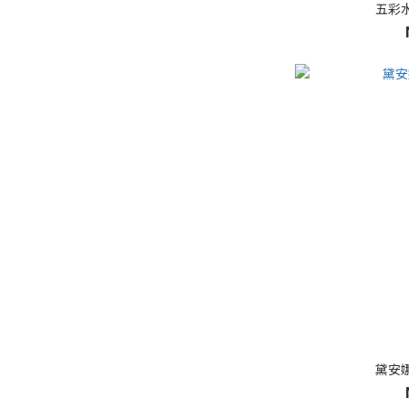
五彩
黛安