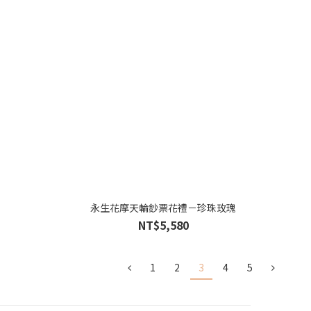
永生花摩天輪鈔票花禮－珍珠玫瑰
NT$5,580
1
2
3
4
5