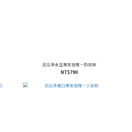
厄瓜多永生單支玫瑰－奶茶棕
NT$790