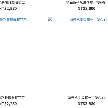
水晶招財貓玻璃盅
精品系列永生花禮－櫻花熊
NT$2,980
NT$8,800
娜粉玫瑰鮮花花束
婚禮永生捧花－可愛心心
NT$2,280
NT$3,980