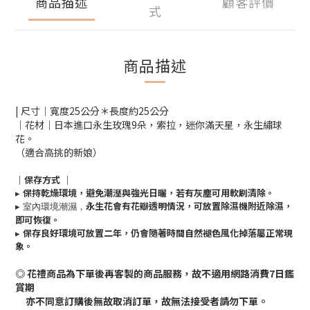
商品描述
顧客評價
式
商品描述
| 尺寸｜寬度25公分＊長度約25公分
｜花材｜日本進口永生玫瑰9朵，索拉，迷你滿天星，永生繡球
花。
（適合高挑的新娘）
｜保存方式
｜
▸
保持乾燥環境，避免潮溼與強光日曬，若有灰塵可用軟刷清除。
▸ 室內環境潮濕，
永生花會有花瓣透明情況，可放置除濕機附近除濕，
即可恢復。
▸
保存良好環境可放置二年，仍會隨著時間自然褪色風化掉落屬正常現
象。
◎ 花禮商品為下單後再客製的商品服務，故不適用網路消費7日鑑
賞期
亦不同意訂購後無故取消訂單，故無法接受者請勿下單。