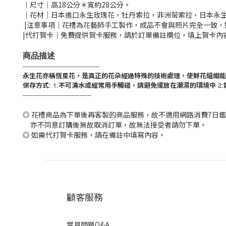
｜尺寸｜高18公分＊寬約28公分。
｜花材｜日本進口永生玫瑰花，牡丹索拉，非洲菊索拉，日本永
|注意事項｜花禮為花藝師手工製作，成品不會與照片完全一致
|代打賀卡｜免費提供賀卡服務，請於訂單備註欄位，填上賀卡內
商品描述
--------------------------------------
永生花亦稱恆星花，是真正的花朵經過特殊的技術處理，使鮮花組織能
保存方式
: 1.
不可澆水或經常用手觸碰，請避免擺放在潮濕的環境中
2.
----------------------------------
◎ 花禮商品為下單後再客製的商品服務，故不適用網路消費7日
亦不同意訂購後無故取消訂單，故無法接受者請勿下單。
◎ 如需代打賀卡服務，請在備註中填寫內容。
顧客服務
常見問題Q&A