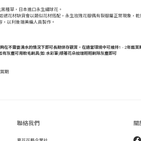
生黑種草，日本進口永生繡球花。
，如遇花材缺貨會以類似花材搭配，永生玫瑰花瓣偶有裂瓣屬正常現象，乾
容，以利後端美編人員製作。
夠在不需要澆水的情況下即可長期保存觀賞，在適當環境中可維持
1 - 2
年鑑賞
如有灰塵可用軟毛刷具
(
如
:
水彩筆
)
順著花朵紋理輕輕刷除灰塵即可
鑑賞期
聯絡我們
關
夏花花藝企業社