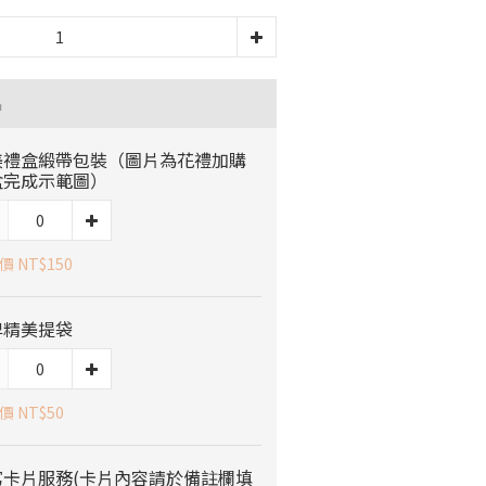
品
美禮盒緞帶包裝（圖片為花禮加購
盒完成示範圖）
 NT$150
牌精美提袋
價 NT$50
寫卡片服務(卡片內容請於備註欄填