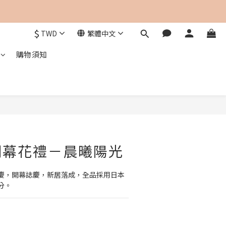
$
TWD
繁體中文
購物須知
開幕花禮－晨曦陽光
慶，開幕誌慶，新居落成，全品採用日本
分。