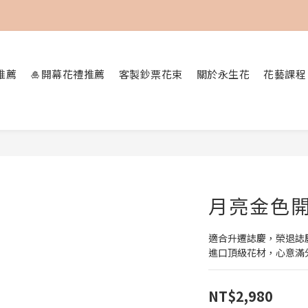
加入會員即可享用購物金100元折抵
推薦
🎍開幕花禮推薦
客製鈔票花束
關於永生花
花藝課程
月亮金色
適合升遷誌慶，榮退誌
進口頂級花材，心意滿
NT$2,980