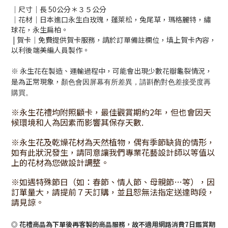
｜尺寸｜長 50公分＊３５公分
｜花材｜日本進口永生白玫瑰，蓬萊松，兔尾草，瑪格麗特，繡
球花，永生扁柏。
| 賀卡｜免費提供賀卡服務，請於訂單備註欄位，填上賀卡內容，
以利後端美編人員製作。
※ 永生花在製造、運輸過程中，可能會出現少數花瓣龜裂情況，
是為正常現象，
顏色會因屏幕有所差異，請斟酌對色差接受度再
購買。
※永生花禮均附照顧卡，最佳觀賞期約2年，但也會因天
候環境和人為因素而影響其保存天數.
※永生花及乾燥花材為天然植物，偶有季節缺貨的情形，
如有此狀況發生，請同意讓我們專業花藝設計師以等值以
上的花材為您做設計調整。
※如遇特殊節日（如：春節、情人節、母親節…等），因
訂單量大，請提前７天訂購，並且恕無法指定送達時段，
請見諒。
◎ 花禮商品為下單後再客製的商品服務，故不適用網路消費7日鑑賞期