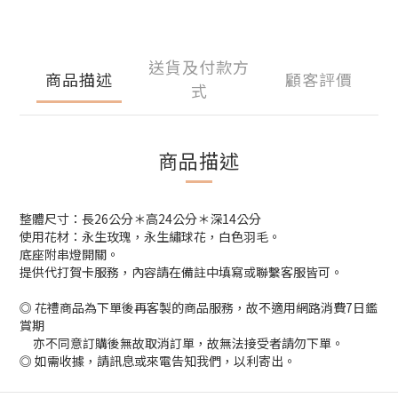
送貨及付款方
商品描述
顧客評價
式
商品描述
整體尺寸：長26公分＊高24公分＊深14公分
使用花材：永生玫瑰，永生繡球花，白色羽毛。
底座附串燈開關。
提供代打賀卡服務，內容請在備註中填寫或聯繫客服皆可。
◎ 花禮商品為下單後再客製的商品服務，故不適用網路消費7日鑑
賞期
亦不同意訂購後無故取消訂單，故無法接受者請勿下單。
◎ 如需收據，請訊息或來電告知我們，以利寄出。