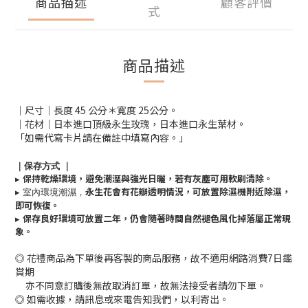
商品描述
顧客評價
式
商品描述
｜尺寸｜長度 45 公分＊寬度 25公分。
｜花材｜日本進口頂級永生玫瑰，日本進口永生葉材。
「如需代寫卡片請在備註中填寫內容。」
｜保存方式
｜
▸
保持乾燥環境，避免潮溼與強光日曬，若有灰塵可用軟刷清除。
▸ 室內環境潮濕，
永生花會有花瓣透明情況，可放置除濕機附近除濕，
即可恢復。
▸
保存良好環境可放置二年，仍會隨著時間自然褪色風化掉落屬正常現
象。
◎ 花禮商品為下單後再客製的商品服務，故不適用網路消費7日鑑
賞期
亦不同意訂購後無故取消訂單，故無法接受者請勿下單。
◎ 如需收據，請訊息或來電告知我們，以利寄出。